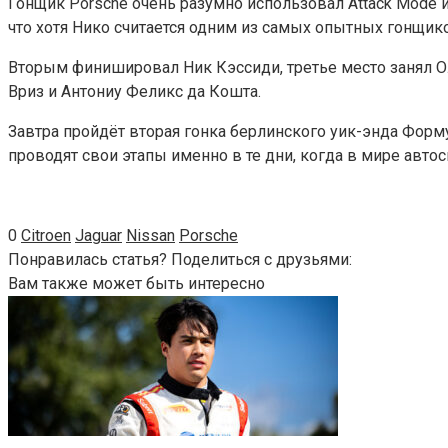
Гонщик Porsche очень разумно использовал Attack Mode и
что хотя Нико считается одним из самых опытных гонщико
Вторым финишировал Ник Кэссиди, третье место занял Ол
Вриз и Антониу Феликс да Кошта.
Завтра пройдёт вторая гонка берлинского уик-энда Форму
проводят свои этапы именно в те дни, когда в мире авто
0
Citroen
Jaguar
Nissan
Porsche
Понравилась статья? Поделиться с друзьями:
Вам также может быть интересно