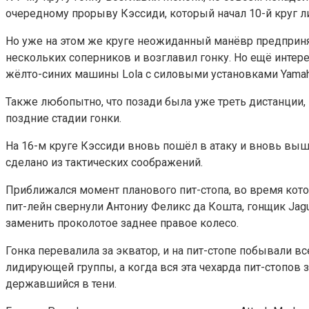
очередному прорыву Кэссиди, который начал 10-й круг л
Но уже на этом же круге неожиданный манёвр предприня
нескольких соперников и возглавил гонку. Но ещё интере
жёлто-синих машины Lola с силовыми установками Yamah
Также любопытно, что позади была уже треть дистанции,
поздние стадии гонки.
На 16-м круге Кэссиди вновь пошёл в атаку и вновь выше
сделано из тактических соображений.
Приближался момент планового пит-стопа, во время котор
пит-лейн свернули Антониу Феликс да Кошта, гонщик Jagu
заменить проколотое заднее правое колесо.
Гонка перевалила за экватор, и на пит-стопе побывали в
лидирующей группы, а когда вся эта чехарда пит-стопо
державшийся в тени.