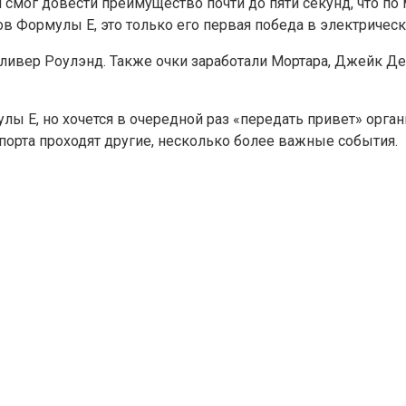
 смог довести преимущество почти до пяти секунд, что по
в Формулы E, это только его первая победа в электрическ
ивер Роулэнд. Также очки заработали Мортара, Джейк Ден
лы E, но хочется в очередной раз «передать привет» орга
спорта проходят другие, несколько более важные события.