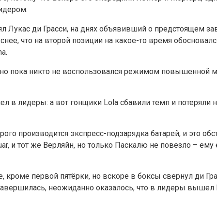
идером.
л Лукас ди Грасси, на днях объявивший о предстоящем з
снее, что на второй позиции на какое-то время обосновалс
a.
 но пока никто не воспользовался режимом повышенной мо
л в лидеры: а вот гонщики Lola сбавили темп и потеряли н
ого производится экспресс-подзарядка батарей, и это обс
ar, и тот же Верляйн, но только Паскалю не повезло – ем
се, кроме первой пятёрки, но вскоре в боксы свернул ди Г
в завершилась, неожиданно оказалось, что в лидеры выше