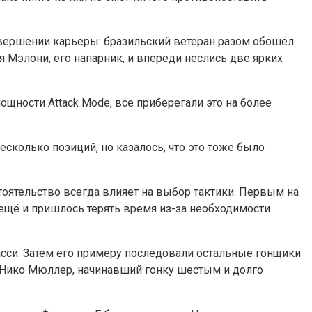
авершении карьеры: бразильский ветеран разом обошёл
я Мэлони, его напарник, и впереди неслись две ярких
щности Attack Mode, все приберегали это на более
есколько позиций, но казалось, что это тоже было
тоятельство всегда влияет на выбор тактики. Первым на
у ещё и пришлось терять время из-за необходимости
расси. Затем его примеру последовали остальные гонщики
л Нико Мюллер, начинавший гонку шестым и долго