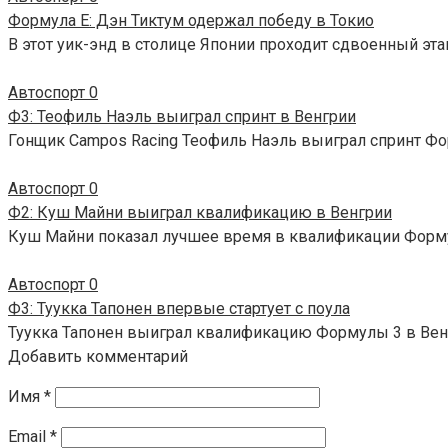
Формула E: Дэн Тиктум одержал победу в Токио
В этот уик-энд в столице Японии проходит сдвоенный эта
Автоспорт
0
Ф3: Теофиль Наэль выиграл спринт в Венгрии
Гонщик Campos Racing Теофиль Наэль выиграл спринт Фо
Автоспорт
0
Ф2: Куш Майни выиграл квалификацию в Венгрии
Куш Майни показал лучшее время в квалификации Форму
Автоспорт
0
Ф3: Туукка Тапонен впервые стартует с поула
Туукка Тапонен выиграл квалификацию Формулы 3 в Вен
Добавить комментарий
Имя
*
Email
*