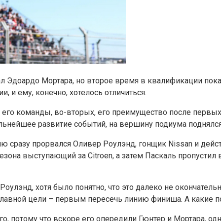
ал Эдоардо Мортара, но второе время в квалификации пок
, и ему, конечно, хотелось отличиться.
 его команды, во-вторых, его преимущество после первых п
альнейшее развитие событий, на вершину подиума поднялся 
ицию сразу прорвался Оливер Роулэнд, гонщик Nissan и де
езона выступающий за Citroen, а затем Паскаль пропустил 
Роулэнд, хотя было понятно, что это далеко не окончатель
главной цели – первым пересечь линию финиша. А какие по
о, потому что вскоре его опередили Гюнтер и Мортара, одн