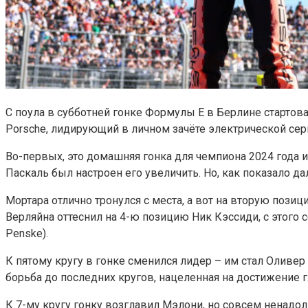
С поула в субботней гонке Формулы E в Берлине стартов
Porsche, лидирующий в личном зачёте электрической серии
Во-первых, это домашняя гонка для чемпиона 2024 года и
Паскаль был настроен его увеличить. Но, как показало д
Мортара отлично тронулся с места, а вот на вторую поз
Верляйна оттеснил на 4-ю позицию Ник Кэссиди, с этого с
Penske).
К пятому кругу в гонке сменился лидер – им стал Оливер 
борьба до последних кругов, нацеленная на достижение 
К 7-му кругу гонку возглавил Мэлони, но совсем ненадолг