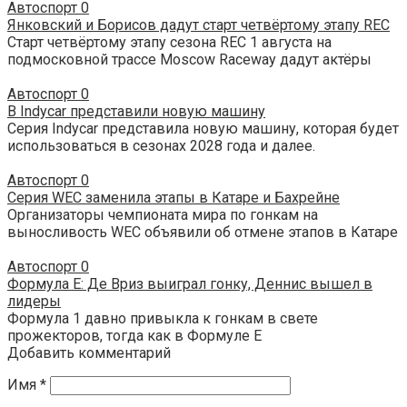
Автоспорт
0
Янковский и Борисов дадут старт четвёртому этапу REC
Старт четвёртому этапу сезона REC 1 августа на
подмосковной трассе Moscow Raceway дадут актёры
Автоспорт
0
В Indycar представили новую машину
Серия Indycar представила новую машину, которая будет
использоваться в сезонах 2028 года и далее.
Автоспорт
0
Серия WEC заменила этапы в Катаре и Бахрейне
Организаторы чемпионата мира по гонкам на
выносливость WEC объявили об отмене этапов в Катаре
Автоспорт
0
Формула E: Де Вриз выиграл гонку, Деннис вышел в
лидеры
Формула 1 давно привыкла к гонкам в свете
прожекторов, тогда как в Формуле E
Добавить комментарий
Имя
*