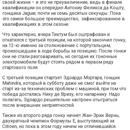
своей жизни – и это не преувеличение, ведь в финале
квалификации он опередил Антониу Феликса да Кошту,
гонщика Jaguar, почти на семь десятых секунды. Пока
это самое большое преимущество, зафиксированное в
квалификациях в этом сезоне.
Что характерно, вчера Тиктум был оштрафован и
откатился с третьей позиции, на которой закончил гонку,
на 12-ю именно за столкновение с португальцем,
произошедшее в ходе борьбы за позицию. После гонки
они не стали разговаривать, но сегодня их гоночные
электромобили будут стоять рядом в первом ряду
стартового поля.
С третьей позиции стартует Эдоардо Мортара, гонщик
Mahindra, который в субботу даже не смог выйти на
старт из-за технических проблем с машиной, при том что
победа досталась Нику де Вризу, его напарнику. Надо
полагать, Эдоардо решительно настроен отыграться
после вчерашних неприятностей.
Также из второго ряда гонку начнёт Жан-Эрик Вернь,
двукратный чемпион Формулы E, выступающий за
Citroen, но пока в этом году ничем не отличившийся.