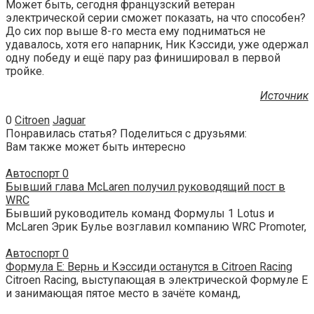
Может быть, сегодня французский ветеран
электрической серии сможет показать, на что способен?
До сих пор выше 8-го места ему подниматься не
удавалось, хотя его напарник, Ник Кэссиди, уже одержал
одну победу и ещё пару раз финишировал в первой
тройке.
Источник
0
Citroen
Jaguar
Понравилась статья? Поделиться с друзьями:
Вам также может быть интересно
Автоспорт
0
Бывший глава McLaren получил руководящий пост в
WRC
Бывший руководитель команд Формулы 1 Lotus и
McLaren Эрик Булье возглавил компанию WRC Promoter,
Автоспорт
0
Формула Е: Вернь и Кэссиди останутся в Citroen Racing
Citroen Racing, выступающая в электрической Формуле Е
и занимающая пятое место в зачёте команд,