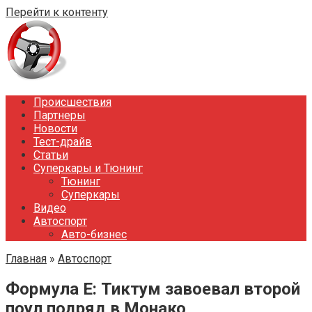
Перейти к контенту
Происшествия
Партнеры
Новости
Тест-драйв
Статьи
Суперкары и Тюнинг
Тюнинг
Суперкары
Видео
Автоспорт
Авто-бизнес
Главная
»
Автоспорт
Формула E: Тиктум завоевал второй
поул подряд в Монако