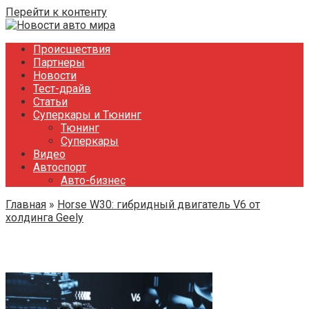
Перейти к контенту
Происшествия
Партнеры
Новости
Тест-драйв
Статьи
Суперкары и Тюнинг
Тюнинг
Суперкары
Видео
Автоспорт
Авто-бизнес
Главная
»
Horse W30: гибридный двигатель V6 от
холдинга Geely