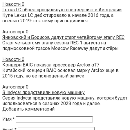
Новости
0
Lexus LC обрел прощальную спецверсию в Австралии
Купе Lexus LC дебютировало в начале 2016 года, а
осенью 2019-го к нему присоединился
Автоспорт
0
Янковский и Борисов дадут старт четвёртому этапу REC
Старт четвёртому этапу сезона REC 1 августа на
подмосковной трассе Moscow Raceway дадут актёры
Новости
0
Концерн BAIC показал кроссовер Arcfox αT7
Китайский концерн BAIC основал марку Arcfox еще в
2015 году, но ее полноценный запуск
Автоспорт
0
В Indycar представили новую машину
Серия Indycar представила новую машину, которая будет
использоваться в сезонах 2028 года и далее.
Добавить комментарий
Имя
*
Email
*