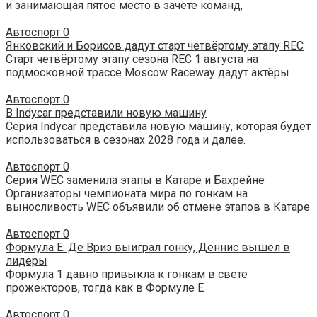
и занимающая пятое место в зачёте команд,
Автоспорт
0
Янковский и Борисов дадут старт четвёртому этапу REC
Старт четвёртому этапу сезона REC 1 августа на
подмосковной трассе Moscow Raceway дадут актёры
Автоспорт
0
В Indycar представили новую машину
Серия Indycar представила новую машину, которая будет
использоваться в сезонах 2028 года и далее.
Автоспорт
0
Серия WEC заменила этапы в Катаре и Бахрейне
Организаторы чемпионата мира по гонкам на
выносливость WEC объявили об отмене этапов в Катаре
Автоспорт
0
Формула E: Де Вриз выиграл гонку, Деннис вышел в
лидеры
Формула 1 давно привыкла к гонкам в свете
прожекторов, тогда как в Формуле E
Автоспорт
0