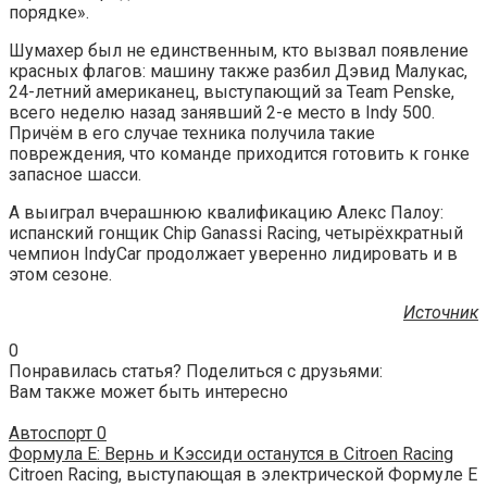
порядке».
Шумахер был не единственным, кто вызвал появление
красных флагов: машину также разбил Дэвид Малукас,
24-летний американец, выступающий за Team Penske,
всего неделю назад занявший 2-е место в Indy 500.
Причём в его случае техника получила такие
повреждения, что команде приходится готовить к гонке
запасное шасси.
А выиграл вчерашнюю квалификацию Алекс Палоу:
испанский гонщик Chip Ganassi Racing, четырёхкратный
чемпион IndyCar продолжает уверенно лидировать и в
этом сезоне.
Источник
0
Понравилась статья? Поделиться с друзьями:
Вам также может быть интересно
Автоспорт
0
Формула Е: Вернь и Кэссиди останутся в Citroen Racing
Citroen Racing, выступающая в электрической Формуле Е