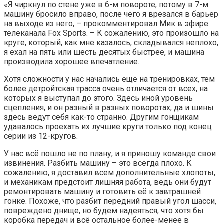
«Я чиркнул по стене уже в 6-м повороте, потому в 7-м
машину бросило вправо, после чего я врезался в барьер
на выходе из него, – прокомментировал Мик в эфире
телеканала Fox Sports. – К сожалению, это произошло на
круге, который, как мне казалось, складывался неплохо,
я ехал на пять или шесть десятых быстрее, и машина
производила хорошее впечатление.
Хотя сложности у нас начались ещё на тренировках, тем
более детройтская трасса очень отличается от всех, на
которых я выступал до этого. Здесь иной уровень
сцепления, и он разный в разных поворотах, да и шины
здесь ведут себя как-то странно. Другим гонщикам
удавалось проехать их лучшие круги только под конец
серии из 12-кругов.
У нас всё пошло не по плану, и я приношу команде свои
извинения. Разбить машину – это всегда плохо. К
сожалению, я доставил всем дополнительные хлопоты,
и механикам предстоит лишняя работа, ведь они будут
ремонтировать машину и готовить её к завтрашней
гонке. Похоже, что разбит передний правый угол шасси,
повреждено днище, но будем надеяться, что хотя бы
коробка передач и всё остальное более-менее в