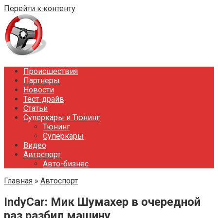
Перейти к контенту
Происшествия
Партнеры
Новости
Тест-драйв
Статьи
Суперкары и Тюнинг
Тюнинг
Суперкары
Видео
Автоспорт
Авто-бизнес
Главная
»
Автоспорт
IndyCar: Мик Шумахер в очередной
раз разбил машину