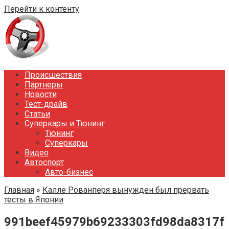
Перейти к контенту
Происшествия
Партнеры
Новости
Тест-драйв
Статьи
Суперкары и Тюнинг
Тюнинг
Суперкары
Видео
Автоспорт
Авто-бизнес
Главная
»
Калле Рованперя вынужден был прервать
тесты в Японии
991beef45979b69233303fd98da8317f