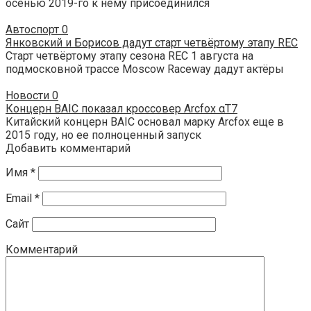
осенью 2019-го к нему присоединился
Автоспорт
0
Янковский и Борисов дадут старт четвёртому этапу REC
Старт четвёртому этапу сезона REC 1 августа на
подмосковной трассе Moscow Raceway дадут актёры
Новости
0
Концерн BAIC показал кроссовер Arcfox αT7
Китайский концерн BAIC основал марку Arcfox еще в
2015 году, но ее полноценный запуск
Добавить комментарий
Имя
*
Email
*
Сайт
Комментарий