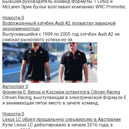
Бывший руководитель команд Формулы 1 Lotus и
McLaren Эрик Булье возглавил компанию WRC Promoter,
Новости
0
Возрожденный хэтчбек Audi A2 похвастал завидной
экономичностью
Выпускавшийся с 1999 по 2005 год хэтчбек Audi A2 не
снискал рыночного успеха из-за
Автоспорт
0
Формула Е: Вернь и Кэссиди останутся в Citroen Racing
Citroen Racing, выступающая в электрической Формуле Е
и занимающая пятое место в зачёте команд,
Новости
0
Lexus LC обрел прощальную спецверсию в Австралии
Купе Lexus LC дебютировало в начале 2016 года, а