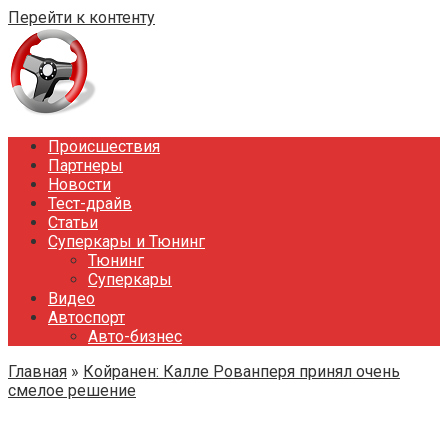
Перейти к контенту
Происшествия
Партнеры
Новости
Тест-драйв
Статьи
Суперкары и Тюнинг
Тюнинг
Суперкары
Видео
Автоспорт
Авто-бизнес
Главная
»
Койранен: Калле Рованперя принял очень
смелое решение