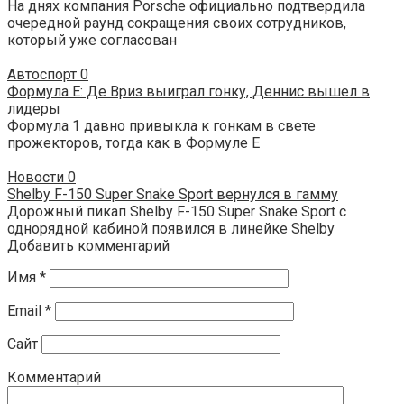
На днях компания Porsche официально подтвердила
очередной раунд сокращения своих сотрудников,
который уже согласован
Автоспорт
0
Формула E: Де Вриз выиграл гонку, Деннис вышел в
лидеры
Формула 1 давно привыкла к гонкам в свете
прожекторов, тогда как в Формуле E
Новости
0
Shelby F-150 Super Snake Sport вернулся в гамму
Дорожный пикап Shelby F-150 Super Snake Sport с
однорядной кабиной появился в линейке Shelby
Добавить комментарий
Имя
*
Email
*
Сайт
Комментарий