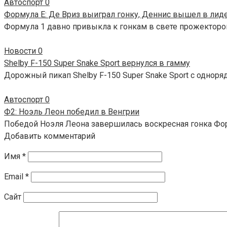
Автоспорт
0
Формула E: Де Вриз выиграл гонку, Деннис вышел в лид
Формула 1 давно привыкла к гонкам в свете прожекторов
Новости
0
Shelby F-150 Super Snake Sport вернулся в гамму
Дорожный пикап Shelby F-150 Super Snake Sport с одноря
Автоспорт
0
Ф2: Ноэль Леон победил в Венгрии
Победой Ноэля Леона завершилась воскресная гонка Фор
Добавить комментарий
Имя
*
Email
*
Сайт