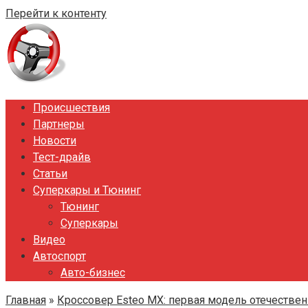
Перейти к контенту
Происшествия
Партнеры
Новости
Тест-драйв
Статьи
Суперкары и Тюнинг
Тюнинг
Суперкары
Видео
Автоспорт
Авто-бизнес
Главная
»
Кроссовер Esteo MX: первая модель отечествен