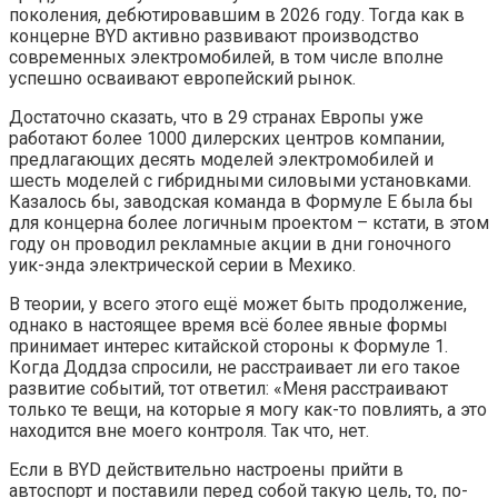
поколения, дебютировавшим в 2026 году. Тогда как в
концерне BYD активно развивают производство
современных электромобилей, в том числе вполне
успешно осваивают европейский рынок.
Достаточно сказать, что в 29 странах Европы уже
работают более 1000 дилерских центров компании,
предлагающих десять моделей электромобилей и
шесть моделей с гибридными силовыми установками.
Казалось бы, заводская команда в Формуле E была бы
для концерна более логичным проектом – кстати, в этом
году он проводил рекламные акции в дни гоночного
уик-энда электрической серии в Мехико.
В теории, у всего этого ещё может быть продолжение,
однако в настоящее время всё более явные формы
принимает интерес китайской стороны к Формуле 1.
Когда Доддза спросили, не расстраивает ли его такое
развитие событий, тот ответил: «Меня расстраивают
только те вещи, на которые я могу как-то повлиять, а это
находится вне моего контроля. Так что, нет.
Если в BYD действительно настроены прийти в
автоспорт и поставили перед собой такую цель, то, по-