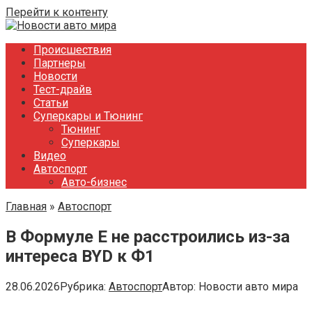
Перейти к контенту
Происшествия
Партнеры
Новости
Тест-драйв
Статьи
Суперкары и Тюнинг
Тюнинг
Суперкары
Видео
Автоспорт
Авто-бизнес
Главная
»
Автоспорт
В Формуле E не расстроились из-за
интереса BYD к Ф1
28.06.2026
Рубрика:
Автоспорт
Автор:
Новости авто мира