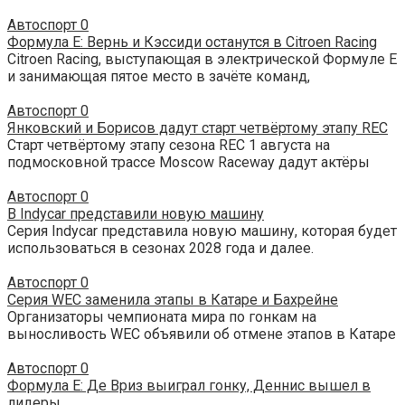
Автоспорт
0
Формула Е: Вернь и Кэссиди останутся в Citroen Racing
Citroen Racing, выступающая в электрической Формуле Е
и занимающая пятое место в зачёте команд,
Автоспорт
0
Янковский и Борисов дадут старт четвёртому этапу REC
Старт четвёртому этапу сезона REC 1 августа на
подмосковной трассе Moscow Raceway дадут актёры
Автоспорт
0
В Indycar представили новую машину
Серия Indycar представила новую машину, которая будет
использоваться в сезонах 2028 года и далее.
Автоспорт
0
Серия WEC заменила этапы в Катаре и Бахрейне
Организаторы чемпионата мира по гонкам на
выносливость WEC объявили об отмене этапов в Катаре
Автоспорт
0
Формула E: Де Вриз выиграл гонку, Деннис вышел в
лидеры