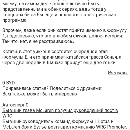
моему, на самом деле вполне логично быть
представленными в обеих сериях, ведь тогда у
концерна была бы ещё и полностью электрическая
программа.
Впрочем, даже если они хотят прийти именно в Формулу
1, подозреваю, что это в любом случае долгая история.
Так что, нет, я не расстраиваюсь».
Кстати, в этот уик-энд состоится очередной этап
Формулы E, и его принимает китайская трасса Санья, а
через две недели в Шанхае пройдут ещё две гонки.
Источник
0
BYD
Понравилась статья? Поделиться с друзьями:
Вам также может быть интересно
Автоспорт
0
Бывший глава McLaren получил руководящий пост в
WRC
Бывший руководитель команд Формулы 1 Lotus и
McLaren Эрик Булье возглавил компанию WRC Promoter,