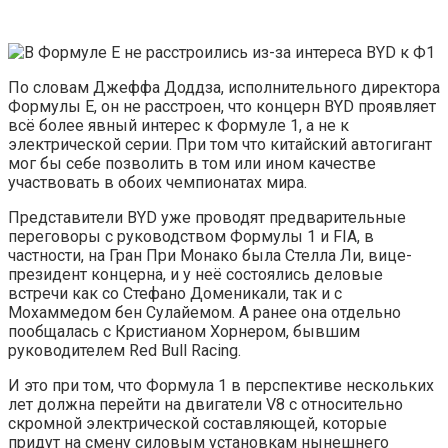
По словам Джеффа Доддза, исполнительного директора
Формулы E, он не расстроен, что концерн BYD проявляет
всё более явный интерес к Формуле 1, а не к
электрической серии. При том что китайский автогигант
мог бы себе позволить в том или ином качестве
участвовать в обоих чемпионатах мира.
Представители BYD уже проводят предварительные
переговоры с руководством Формулы 1 и FIA, в
частности, на Гран При Монако была Стелла Ли, вице-
президент концерна, и у неё состоялись деловые
встречи как со Стефано Доменикали, так и с
Мохаммедом бен Сулайемом. А ранее она отдельно
пообщалась с Кристианом Хорнером, бывшим
руководителем Red Bull Racing.
И это при том, что Формула 1 в перспективе нескольких
лет должна перейти на двигатели V8 c относительно
скромной электрической составляющей, которые
придут на смену силовым установкам нынешнего