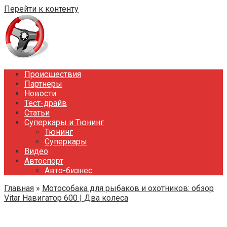
Перейти к контенту
Происшествия
Партнеры
Новости
Тест-драйв
Статьи
Суперкары и Тюнинг
Тюнинг
Суперкары
Видео
Автоспорт
Авто-бизнес
Главная
»
Мотособака для рыбаков и охотников: обзор
Vitar Навигатор 600 | Два колеса