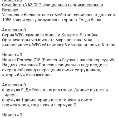
Семейство УАЗ СГР официально переименовано в
Буханку
Уазовское бескапотное семейство появилось в далеком
1958 году и сразу получилось хорошо. Тогда была
Автоспорт
0
Серия WEC заменила этапы в Катаре и Бахрейне
Организаторы чемпионата мира по гонкам на
выносливость WEC объявили об отмене этапов в Катаре
Новости
0
Новые Porsche 718 (Boxster и Cayman): наперекор судьбе
На днях компания Porsche официально подтвердила
очередной раунд сокращения своих сотрудников,
который уже согласован
Автоспорт
0
Формула E: Де Вриз выиграл гонку, Деннис вышел в
лидеры
Формула 1 давно привыкла к гонкам в свете
прожекторов, тогда как в Формуле E
Новости
0