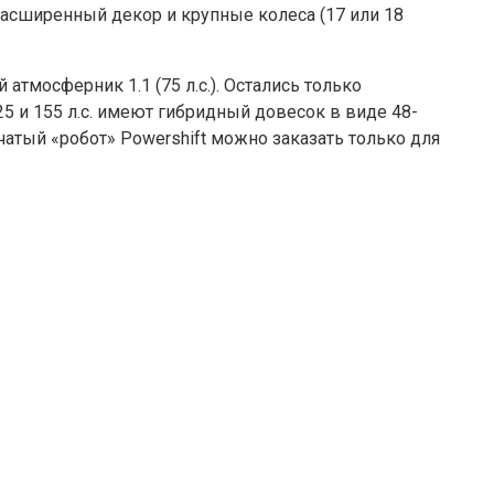
расширенный декор и крупные колеса (17 или 18
тмосферник 1.1 (75 л.с.). Остались только
5 и 155 л.с. имеют гибридный довесок в виде 48-
атый «робот» Powershift можно заказать только для