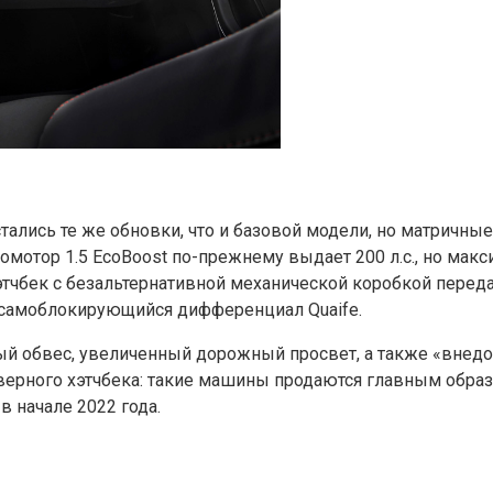
остались те же обновки, что и базовой модели, но матричн
мотор 1.5 EcoBoost по-прежнему выдает 200 л.с., но мак
этчбек с безальтернативной механической коробкой передач
я самоблокирующийся дифференциал Quaife.
вый обвес, увеличенный дорожный просвет, а также «внедо
верного хэтчбека: такие машины продаются главным образ
 начале 2022 года.