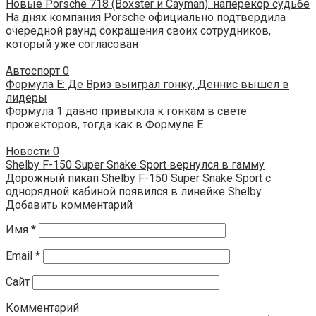
Новые Porsche 718 (Boxster и Cayman): наперекор судьбе
На днях компания Porsche официально подтвердила
очередной раунд сокращения своих сотрудников,
который уже согласован
Автоспорт
0
Формула E: Де Вриз выиграл гонку, Деннис вышел в
лидеры
Формула 1 давно привыкла к гонкам в свете
прожекторов, тогда как в Формуле E
Новости
0
Shelby F-150 Super Snake Sport вернулся в гамму
Дорожный пикап Shelby F-150 Super Snake Sport с
однорядной кабиной появился в линейке Shelby
Добавить комментарий
Имя
*
Email
*
Сайт
Комментарий