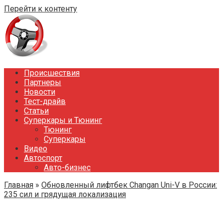
Перейти к контенту
Происшествия
Партнеры
Новости
Тест-драйв
Статьи
Суперкары и Тюнинг
Тюнинг
Суперкары
Видео
Автоспорт
Авто-бизнес
Главная
»
Обновленный лифтбек Changan Uni-V в России:
235 сил и грядущая локализация