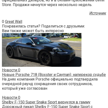
официальных дилеров, но и в онлайн-приложении GWM
Store. Продажи начнутся через несколько недель.
Источник
0
Great Wall
Понравилась статья? Поделиться с друзьями:
Вам также может быть интересно
Новости
0
Новые Porsche 718 (Boxster и Cayman): наперекор судьбе
На днях компания Porsche официально подтвердила
очередной раунд сокращения своих сотрудников,
который уже согласован
Новости
0
Shelby F-150 Super Snake Sport вернулся в гамму
Дорожный пикап Shelby F-150 Super Snake Sport с