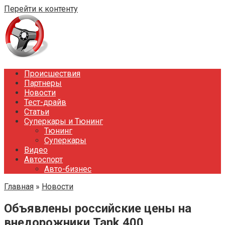
Перейти к контенту
Происшествия
Партнеры
Новости
Тест-драйв
Статьи
Суперкары и Тюнинг
Тюнинг
Суперкары
Видео
Автоспорт
Авто-бизнес
Главная
»
Новости
Объявлены российские цены на
внедорожники Tank 400