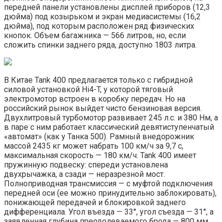
передней панели установлены дисплей приборов (12,3
дюйма) под козырьком и экран медиасистемы (16,2
дюйма), под которым расположен ряд физических
кнопок. Объем багажника — 566 литров, но, если
сложить спинки заднего ряда, доступно 1803 литра.
В Китае Tank 400 предлагается только с гибридной
силовой установкой Hi4-T, у которой тяговый
электромотор встроен в коробку передач. Но на
российский рынок выйдет чисто бензиновая версия.
Двухлитровый турбомотор развивает 245 л.с. и 380 Нм, а
в паре с ним работает классический девятиступенчатый
«автомат» (как у Танка 500). Рамный внедорожник
массой 2435 кг может набрать 100 км/ч за 9,7 с,
максимальная скорость — 180 км/ч. Tank 400 имеет
пружинную подвеску: спереди установлена
двухрычажка, а сзади — неразрезной мост.
Полноприводная трансмиссия — с муфтой подключения
передней оси (ее можно принудительно заблокировать),
понижающей передачей и блокировкой заднего
дифференциала. Угол въезда — 33°, угол съезда — 31°, а
заявленная глубина преодолеваемого брода — 800 мм.