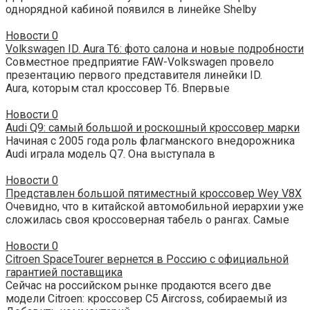
однорядной кабиной появился в линейке Shelby
Новости
0
Volkswagen ID. Aura T6: фото салона и новые подробности
Совместное предприятие FAW-Volkswagen провело
презентацию первого представителя линейки ID.
Aura, которым стал кроссовер T6. Впервые
Новости
0
Audi Q9: самый большой и роскошный кроссовер марки
Начиная с 2005 года роль флагманского внедорожника
Audi играла модель Q7. Она выступала в
Новости
0
Представлен большой пятиместный кроссовер Wey V8X
Очевидно, что в китайской автомобильной иерархии уже
сложилась своя кроссоверная табель о рангах. Самые
Новости
0
Citroen SpaceTourer вернется в Россию с официальной
гарантией поставщика
Сейчас на российском рынке продаются всего две
модели Citroen: кроссовер C5 Aircross, собираемый из