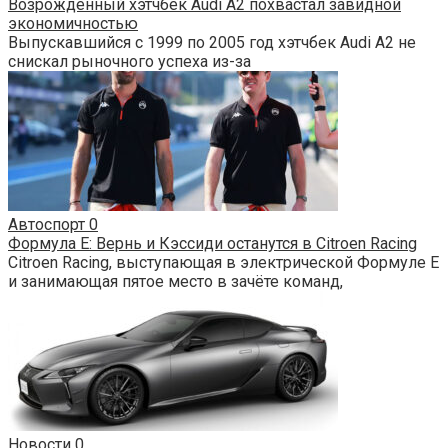
Возрожденный хэтчбек Audi A2 похвастал завидной
экономичностью
Выпускавшийся с 1999 по 2005 год хэтчбек Audi A2 не
снискал рыночного успеха из-за
Автоспорт
0
Формула Е: Вернь и Кэссиди останутся в Citroen Racing
Citroen Racing, выступающая в электрической Формуле Е
и занимающая пятое место в зачёте команд,
Новости
0