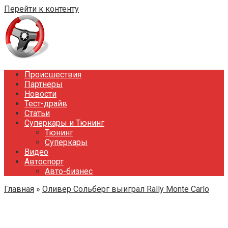
Перейти к контенту
Происшествия
Партнеры
Новости
Тест-драйв
Статьи
Суперкары и Тюнинг
Тюнинг
Суперкары
Видео
Автоспорт
Авто-бизнес
Главная
»
Оливер Сольберг выиграл Rally Monte Carlo