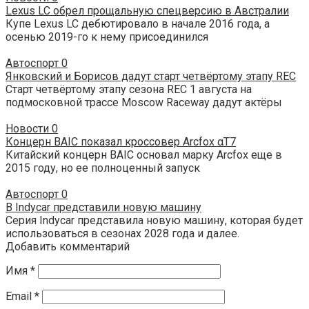
Lexus LC обрел прощальную спецверсию в Австралии
Купе Lexus LC дебютировало в начале 2016 года, а
осенью 2019-го к нему присоединился
Автоспорт
0
Янковский и Борисов дадут старт четвёртому этапу REC
Старт четвёртому этапу сезона REC 1 августа на
подмосковной трассе Moscow Raceway дадут актёры
Новости
0
Концерн BAIC показал кроссовер Arcfox αT7
Китайский концерн BAIC основал марку Arcfox еще в
2015 году, но ее полноценный запуск
Автоспорт
0
В Indycar представили новую машину
Серия Indycar представила новую машину, которая будет
использоваться в сезонах 2028 года и далее.
Добавить комментарий
Имя
*
Email
*