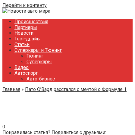
Перейти к контенту
Происшествия
Партнеры
Новости
Тест-драйв
Статьи
Суперкары и Тюнинг
Тюнинг
Суперкары
Видео
Автоспорт
Авто-бизнес
Главная
»
Пато О’Вард расстался с мечтой о Формуле 1
0
Понравилась статья? Поделиться с друзьями: