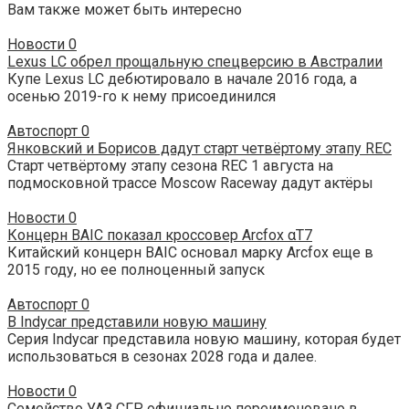
Вам также может быть интересно
Новости
0
Lexus LC обрел прощальную спецверсию в Австралии
Купе Lexus LC дебютировало в начале 2016 года, а
осенью 2019-го к нему присоединился
Автоспорт
0
Янковский и Борисов дадут старт четвёртому этапу REC
Старт четвёртому этапу сезона REC 1 августа на
подмосковной трассе Moscow Raceway дадут актёры
Новости
0
Концерн BAIC показал кроссовер Arcfox αT7
Китайский концерн BAIC основал марку Arcfox еще в
2015 году, но ее полноценный запуск
Автоспорт
0
В Indycar представили новую машину
Серия Indycar представила новую машину, которая будет
использоваться в сезонах 2028 года и далее.
Новости
0
Семейство УАЗ СГР официально переименовано в