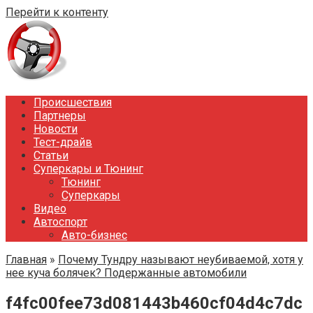
Перейти к контенту
Происшествия
Партнеры
Новости
Тест-драйв
Статьи
Суперкары и Тюнинг
Тюнинг
Суперкары
Видео
Автоспорт
Авто-бизнес
Главная
»
Почему Тундру называют неубиваемой, хотя у
нее куча болячек? Подержанные автомобили
f4fc00fee73d081443b460cf04d4c7dc