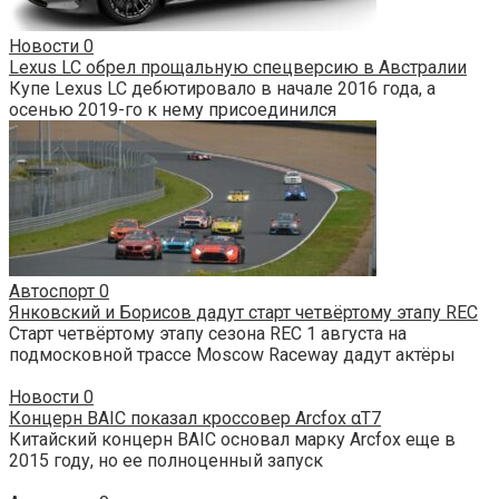
Новости
0
Lexus LC обрел прощальную спецверсию в Австралии
Купе Lexus LC дебютировало в начале 2016 года, а
осенью 2019-го к нему присоединился
Автоспорт
0
Янковский и Борисов дадут старт четвёртому этапу REC
Старт четвёртому этапу сезона REC 1 августа на
подмосковной трассе Moscow Raceway дадут актёры
Новости
0
Концерн BAIC показал кроссовер Arcfox αT7
Китайский концерн BAIC основал марку Arcfox еще в
2015 году, но ее полноценный запуск