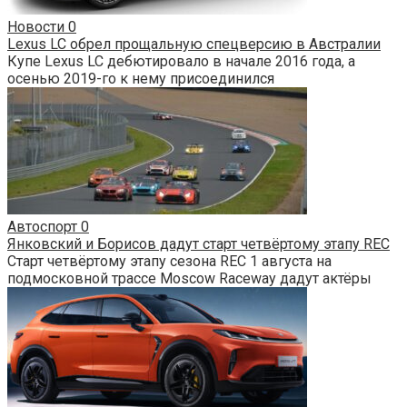
Новости
0
Lexus LC обрел прощальную спецверсию в Австралии
Купе Lexus LC дебютировало в начале 2016 года, а
осенью 2019-го к нему присоединился
Автоспорт
0
Янковский и Борисов дадут старт четвёртому этапу REC
Старт четвёртому этапу сезона REC 1 августа на
подмосковной трассе Moscow Raceway дадут актёры