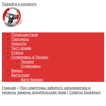
Перейти к контенту
Происшествия
Партнеры
Новости
Тест-драйв
Статьи
Суперкары и Тюнинг
Тюнинг
Суперкары
Видео
Автоспорт
Авто-бизнес
Главная
»
Про симптомы забитого катализатора и
нюансы замены водительских прав | Советы бывалых