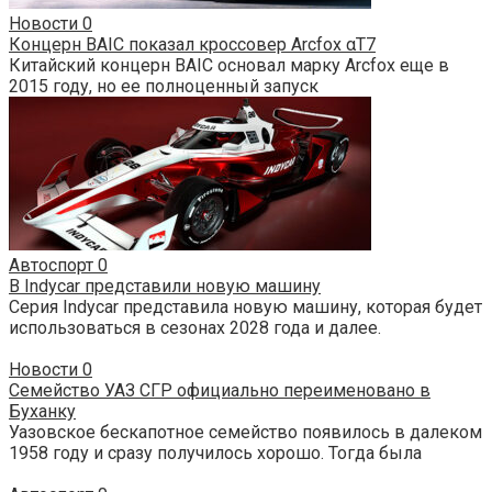
Новости
0
Концерн BAIC показал кроссовер Arcfox αT7
Китайский концерн BAIC основал марку Arcfox еще в
2015 году, но ее полноценный запуск
Автоспорт
0
В Indycar представили новую машину
Серия Indycar представила новую машину, которая будет
использоваться в сезонах 2028 года и далее.
Новости
0
Семейство УАЗ СГР официально переименовано в
Буханку
Уазовское бескапотное семейство появилось в далеком
1958 году и сразу получилось хорошо. Тогда была