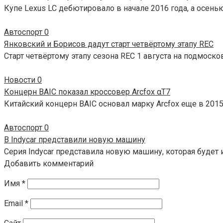
Купе Lexus LC дебютировало в начале 2016 года, а осень
Автоспорт
0
Янковский и Борисов дадут старт четвёртому этапу REC
Старт четвёртому этапу сезона REC 1 августа на подмоск
Новости
0
Концерн BAIC показал кроссовер Arcfox αT7
Китайский концерн BAIC основал марку Arcfox еще в 2015
Автоспорт
0
В Indycar представили новую машину
Серия Indycar представила новую машину, которая будет и
Добавить комментарий
Имя
*
Email
*