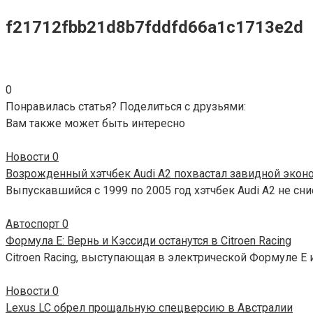
f21712fbb21d8b7fddfd66a1c1713e2d
0
Понравилась статья? Поделиться с друзьями:
Вам также может быть интересно
Новости
0
Возрожденный хэтчбек Audi A2 похвастал завидной эко
Выпускавшийся с 1999 по 2005 год хэтчбек Audi A2 не сни
Автоспорт
0
Формула Е: Вернь и Кэссиди останутся в Citroen Racing
Citroen Racing, выступающая в электрической Формуле Е 
Новости
0
Lexus LC обрел прощальную спецверсию в Австралии