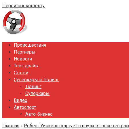
Перейти к контенту
Происшествия
Партнеры
Новости
Тест-драйв
Статьи
Суперкары и Тюнинг
Тюнинг
Суперкары
Видео
Автоспорт
Авто-бизнес
Главная
»
Роберт Уиккенс стартует с поула в гонке на тра