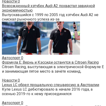
Новости
0
Возрожденный хэтчбек Audi A2 похвастал завидной
экономичностью
Выпускавшийся с 1999 по 2005 год хэтчбек Audi A2 не
снискал рыночного успеха из-за
Автоспорт
0
Формула Е: Вернь и Кэссиди останутся в Citroen Racing
Citroen Racing, выступающая в электрической Формуле Е
и занимающая пятое место в зачёте команд,
Новости
0
Lexus LC обрел прощальную спецверсию в Австралии
Купе Lexus LC дебютировало в начале 2016 года, а
осенью 2019-го к нему присоединился
Автоспорт
0