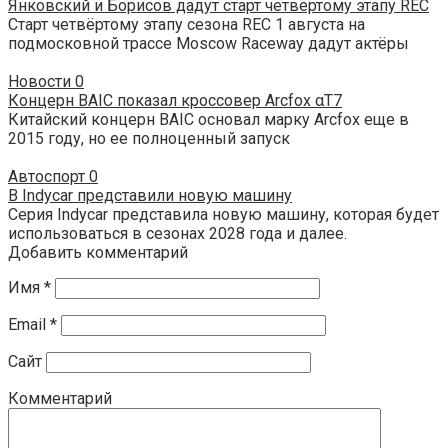
Янковский и Борисов дадут старт четвёртому этапу REC
Старт четвёртому этапу сезона REC 1 августа на
подмосковной трассе Moscow Raceway дадут актёры
Новости
0
Концерн BAIC показал кроссовер Arcfox αT7
Китайский концерн BAIC основал марку Arcfox еще в
2015 году, но ее полноценный запуск
Автоспорт
0
В Indycar представили новую машину
Серия Indycar представила новую машину, которая будет
использоваться в сезонах 2028 года и далее.
Добавить комментарий
Имя
*
Email
*
Сайт
Комментарий