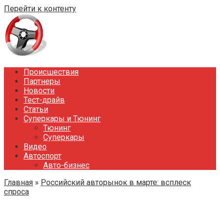
Перейти к контенту
Происшествия
Партнеры
Новости
Тест-драйв
Статьи
Суперкары и Тюнинг
Тюнинг
Суперкары
Видео
Автоспорт
Авто-бизнес
Главная
»
Российский авторынок в марте: всплеск
спроса