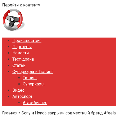
Перейти к контенту
Происшествия
Партнеры
Новости
Тест-драйв
Статьи
Суперкары и Тюнинг
Тюнинг
Суперкары
Видео
Автоспорт
Авто-бизнес
Главная
»
Sony и Honda закрыли совместный бренд Afeela