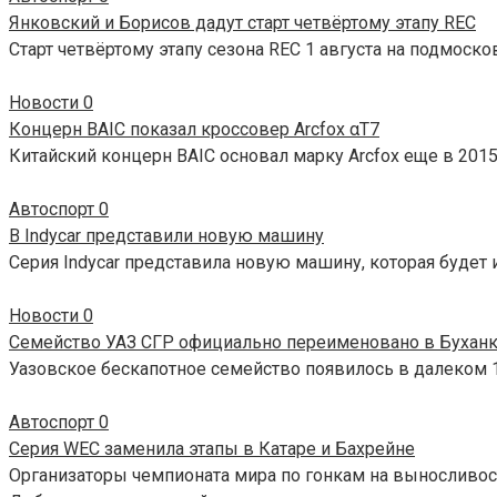
Янковский и Борисов дадут старт четвёртому этапу REC
Старт четвёртому этапу сезона REC 1 августа на подмоск
Новости
0
Концерн BAIC показал кроссовер Arcfox αT7
Китайский концерн BAIC основал марку Arcfox еще в 2015
Автоспорт
0
В Indycar представили новую машину
Серия Indycar представила новую машину, которая будет и
Новости
0
Семейство УАЗ СГР официально переименовано в Бухан
Уазовское бескапотное семейство появилось в далеком 1
Автоспорт
0
Серия WEC заменила этапы в Катаре и Бахрейне
Организаторы чемпионата мира по гонкам на выносливос