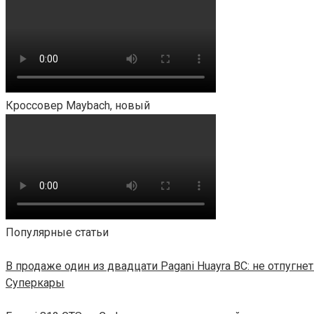
Кроссовер Maybach, новый
Популярные статьи
В продаже один из двадцати Pagani Huayra BC: не отпугн
Суперкары