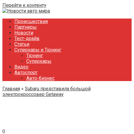
Перейти к контенту
Происшествия
Партнеры
Новости
Тест-драйв
Статьи
Суперкары и Тюнинг
Тюнинг
Суперкары
Видео
Автоспорт
Авто-бизнес
Главная
»
Subaru представила большой
электрокроссовер Getaway
0