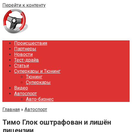
Перейти к контенту
Происшествия
Партнеры
Новости
Тест-драйв
Статьи
Суперкары и Тюнинг
Тюнинг
Суперкары
Видео
Автоспорт
Авто-бизнес
Главная
»
Автоспорт
Тимо Глок оштрафован и лишён
лицензии