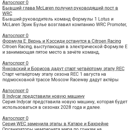
Автоспорт
0
Бывший глава McLaren получил руководящий пост в
WRC
Бывший руководитель команд Формулы 1 Lotus и
McLaren Эрик Булье возглавил компанию WRC Promoter,
Автоспорт
0
Формула Е: Вернь и Кэссиди останутся в Citroen Racing
Citroen Racing, выступающая в электрической Формуле Е
и занимающая пятое место в зачёте команд,
Автоспорт
0
Янковский и Борисов дадут старт четвёртому этапу REC
Старт четвёртому этапу сезона REC 1 августа на
подмосковной трассе Moscow Raceway дадут актёры
Автоспорт
0
В Indycar представили новую машину
Серия Indycar представила новую машину, которая будет
использоваться в сезонах 2028 года и далее.
Автоспорт
0
Серия WEC заменила этапы в Катаре и Бахрейне
Организаторы чемпионата мира по гонкам на