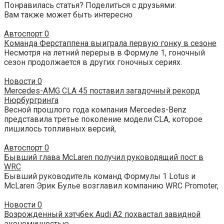
Понравилась статья? Поделиться с друзьями:
Вам также может быть интересно
Автоспорт
0
Команда Ферстаппена выиграла первую гонку в сезоне
Несмотря на летний перерыв в Формуле 1, гоночный
сезон продолжается в других гоночных сериях.
Новости
0
Mercedes-AMG CLA 45 поставил загадочный рекорд
Нюрбургринга
Весной прошлого года компания Mercedes-Benz
представила третье поколение модели CLA, которое
лишилось топливных версий,
Автоспорт
0
Бывший глава McLaren получил руководящий пост в
WRC
Бывший руководитель команд Формулы 1 Lotus и
McLaren Эрик Булье возглавил компанию WRC Promoter,
Новости
0
Возрожденный хэтчбек Audi A2 похвастал завидной
экономичностью