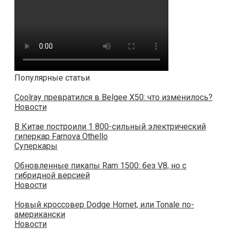
Популярные статьи
Coolray превратился в Belgee X50: что изменилось?
Новости
В Китае построили 1 800-сильный электрический
гиперкар Farnova Othello
Суперкары
Обновленные пикапы Ram 1500: без V8, но с
гибридной версией
Новости
Новый кроссовер Dodge Hornet, или Tonale по-
американски
Новости