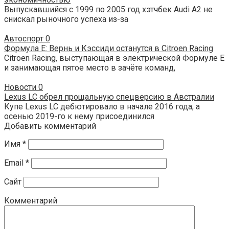
Выпускавшийся с 1999 по 2005 год хэтчбек Audi A2 не
снискал рыночного успеха из-за
Автоспорт
0
Формула Е: Вернь и Кэссиди останутся в Citroen Racing
Citroen Racing, выступающая в электрической Формуле Е
и занимающая пятое место в зачёте команд,
Новости
0
Lexus LC обрел прощальную спецверсию в Австралии
Купе Lexus LC дебютировало в начале 2016 года, а
осенью 2019-го к нему присоединился
Добавить комментарий
Имя
*
Email
*
Сайт
Комментарий