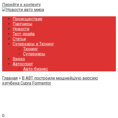
Перейти к контенту
Происшествия
Партнеры
Новости
Тест-драйв
Статьи
Суперкары и Тюнинг
Тюнинг
Суперкары
Видео
Автоспорт
Авто-бизнес
Главная
»
В ABT построили мощнейшую версию
хэтчбека Cupra Formentor
0