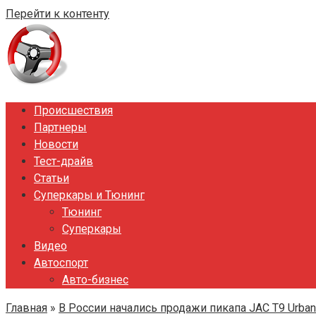
Перейти к контенту
Происшествия
Партнеры
Новости
Тест-драйв
Статьи
Суперкары и Тюнинг
Тюнинг
Суперкары
Видео
Автоспорт
Авто-бизнес
Главная
»
В России начались продажи пикапа JAC T9 Urba