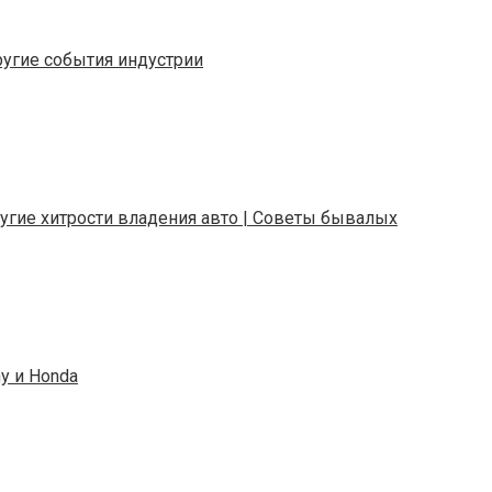
ругие события индустрии
другие хитрости владения авто | Советы бывалых
y и Honda