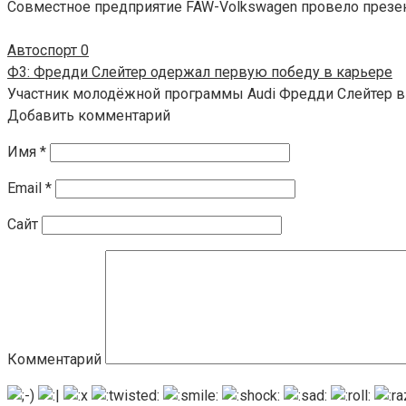
Совместное предприятие FAW-Volkswagen провело презент
Автоспорт
0
Ф3: Фредди Слейтер одержал первую победу в карьере
Участник молодёжной программы Audi Фредди Слейтер в
Добавить комментарий
Имя
*
Email
*
Сайт
Комментарий