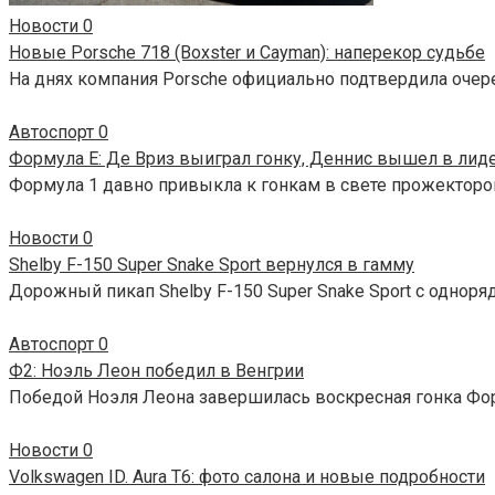
Новости
0
Новые Porsche 718 (Boxster и Cayman): наперекор судьбе
На днях компания Porsche официально подтвердила очер
Автоспорт
0
Формула E: Де Вриз выиграл гонку, Деннис вышел в лид
Формула 1 давно привыкла к гонкам в свете прожекторов
Новости
0
Shelby F-150 Super Snake Sport вернулся в гамму
Дорожный пикап Shelby F-150 Super Snake Sport с одноря
Автоспорт
0
Ф2: Ноэль Леон победил в Венгрии
Победой Ноэля Леона завершилась воскресная гонка Фор
Новости
0
Volkswagen ID. Aura T6: фото салона и новые подробности