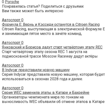
0
Porsche
Понравилась статья? Поделиться с друзьями:
Вам также может быть интересно
Автоспорт
0
Формула Е: Вернь и Кэссиди останутся в Citroen Racing
Citroen Racing, выступающая в электрической Формуле Е
и занимающая пятое место в зачёте команд,
Автоспорт
0
Янковский и Борисов дадут старт четвёртому этапу REC
Старт четвёртому этапу сезона REC 1 августа на
подмосковной трассе Moscow Raceway дадут актёры
Автоспорт
0
В Indycar представили новую машину
Серия Indycar представила новую машину, которая будет
использоваться в сезонах 2028 года и далее.
Автоспорт
0
Серия WEC заменила этапы в Катаре и Бахрейне
Организаторы чемпионата мира по гонкам на
выносливость WEC объявили об отмене этапов в Катаре