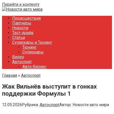
Перейти к контенту
Происшествия
Партнеры
Новости
Тест-драйв
Статьи
Суперкары и Тюнинг
Тюнинг
Суперкары
Видео
Автоспорт
Авто-бизнес
Главная
»
Автоспорт
Жак Вильнёв выступит в гонках
поддержки Формулы 1
12.05.2026
Рубрика:
Автоспорт
Автор:
Новости авто мира