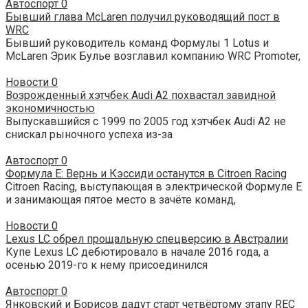
Автоспорт
0
Бывший глава McLaren получил руководящий пост в
WRC
Бывший руководитель команд Формулы 1 Lotus и
McLaren Эрик Булье возглавил компанию WRC Promoter,
Новости
0
Возрожденный хэтчбек Audi A2 похвастал завидной
экономичностью
Выпускавшийся с 1999 по 2005 год хэтчбек Audi A2 не
снискал рыночного успеха из-за
Автоспорт
0
Формула Е: Вернь и Кэссиди останутся в Citroen Racing
Citroen Racing, выступающая в электрической Формуле Е
и занимающая пятое место в зачёте команд,
Новости
0
Lexus LC обрел прощальную спецверсию в Австралии
Купе Lexus LC дебютировало в начале 2016 года, а
осенью 2019-го к нему присоединился
Автоспорт
0
Янковский и Борисов дадут старт четвёртому этапу REC