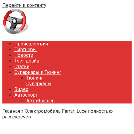
Перейти к контенту
Происшествия
Партнеры
Новости
Тест-драйв
Статьи
Суперкары и Тюнинг
Тюнинг
Суперкары
Видео
Автоспорт
Авто-бизнес
Главная
»
Электромобиль Ferrari Luce полностью
рассекречен