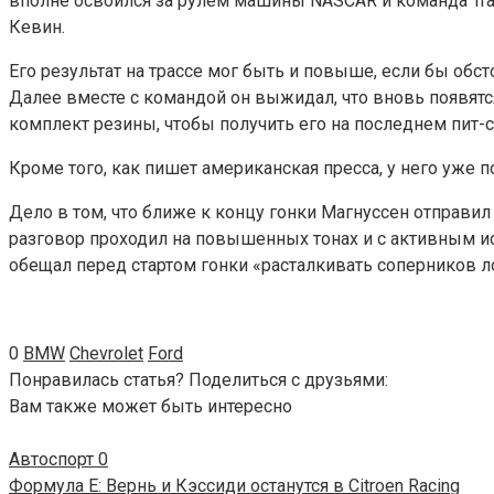
вполне освоился за рулём машины NASCAR и команда Track
Кевин.
Его результат на трассе мог быть и повыше, если бы обс
Далее вместе с командой он выжидал, что вновь появятс
комплект резины, чтобы получить его на последнем пит-с
Кроме того, как пишет американская пресса, у него уже 
Дело в том, что ближе к концу гонки Магнуссен отправил
разговор проходил на повышенных тонах и с активным и
обещал перед стартом гонки «расталкивать соперников 
0
BMW
Chevrolet
Ford
Понравилась статья? Поделиться с друзьями:
Вам также может быть интересно
Автоспорт
0
Формула Е: Вернь и Кэссиди останутся в Citroen Racing