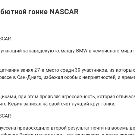
дебютной гонке NASCAR
упающий за заводскую команду BMW в чемпионате мира п
атчанин занял 27-е место среди 39 участников, из которы
ассе в Сан-Диего, избежал особых неприятностей, и врем
иками, при этом проявляя агрессивность, которая отличала
то Кевин записал на свой счёт лучший круг гонки.
сена превосходило второй результат почти на восемь деся