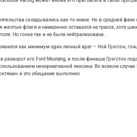
house Racing может вновь его пригласить в свою программ
тоятельства складывались как-то иначе. Но в средней фазе
я жёлтые флаги и намеренно оставался на трассе, хотя ш
топе. Но гонка так и не была нейтрализована…
появился как минимум один личный враг – Ной Грэгсон, гон
 в разворот его Ford Mustang, и после финиша Грэгстон по
спользованием ненормативной лексики. Во всяком случае 
локтями» и это обещание выполнил.