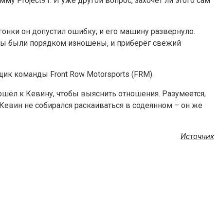
у Project91. И уже другой вопрос, захочет ли этого сам
 гонки он допустил ошибку, и его машину развернуло.
ины были порядком изношены, и приберёг свежий
щик команды Front Row Motorsports (FRM).
дошёл к Кевину, чтобы выяснить отношения. Разумеется,
Кевин не собирался раскаиваться в содеянном – он же
Источник