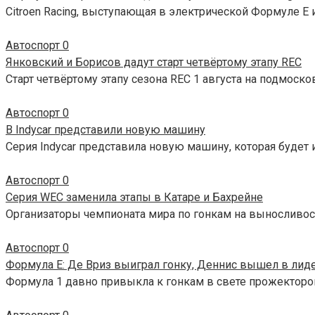
Citroen Racing, выступающая в электрической Формуле Е 
Автоспорт
0
Янковский и Борисов дадут старт четвёртому этапу REC
Старт четвёртому этапу сезона REC 1 августа на подмоск
Автоспорт
0
В Indycar представили новую машину
Серия Indycar представила новую машину, которая будет и
Автоспорт
0
Серия WEC заменила этапы в Катаре и Бахрейне
Организаторы чемпионата мира по гонкам на выносливос
Автоспорт
0
Формула E: Де Вриз выиграл гонку, Деннис вышел в лид
Формула 1 давно привыкла к гонкам в свете прожекторов