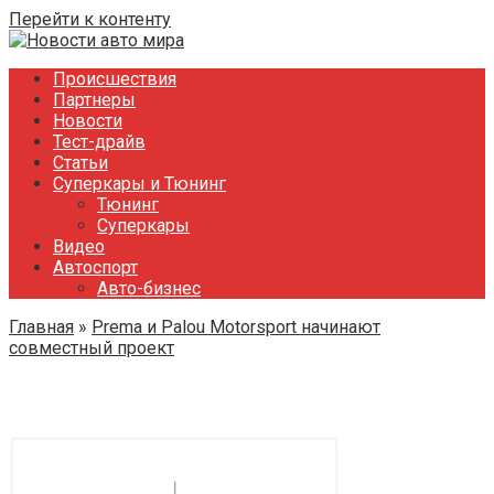
Перейти к контенту
Происшествия
Партнеры
Новости
Тест-драйв
Статьи
Суперкары и Тюнинг
Тюнинг
Суперкары
Видео
Автоспорт
Авто-бизнес
Главная
»
Prema и Palou Motorsport начинают
совместный проект