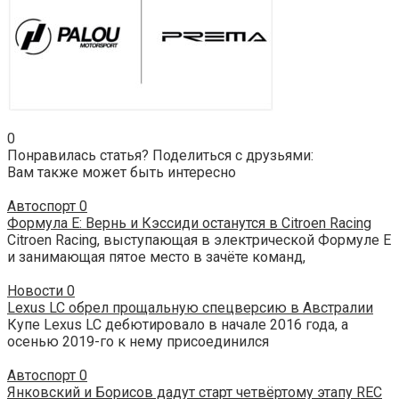
0
Понравилась статья? Поделиться с друзьями:
Вам также может быть интересно
Автоспорт
0
Формула Е: Вернь и Кэссиди останутся в Citroen Racing
Citroen Racing, выступающая в электрической Формуле Е
и занимающая пятое место в зачёте команд,
Новости
0
Lexus LC обрел прощальную спецверсию в Австралии
Купе Lexus LC дебютировало в начале 2016 года, а
осенью 2019-го к нему присоединился
Автоспорт
0
Янковский и Борисов дадут старт четвёртому этапу REC