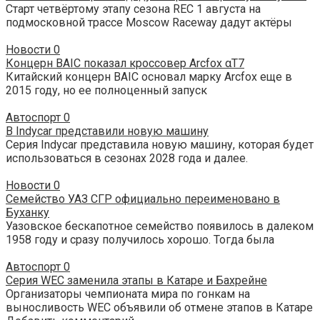
Старт четвёртому этапу сезона REC 1 августа на
подмосковной трассе Moscow Raceway дадут актёры
Новости
0
Концерн BAIC показал кроссовер Arcfox αT7
Китайский концерн BAIC основал марку Arcfox еще в
2015 году, но ее полноценный запуск
Автоспорт
0
В Indycar представили новую машину
Серия Indycar представила новую машину, которая будет
использоваться в сезонах 2028 года и далее.
Новости
0
Семейство УАЗ СГР официально переименовано в
Буханку
Уазовское бескапотное семейство появилось в далеком
1958 году и сразу получилось хорошо. Тогда была
Автоспорт
0
Серия WEC заменила этапы в Катаре и Бахрейне
Организаторы чемпионата мира по гонкам на
выносливость WEC объявили об отмене этапов в Катаре