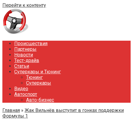
Перейти к контенту
Происшествия
Партнеры
Новости
Тест-драйв
Статьи
Суперкары и Тюнинг
Тюнинг
Суперкары
Видео
Автоспорт
Авто-бизнес
Главная
»
Жак Вильнёв выступит в гонках поддержки
Формулы 1